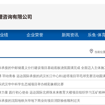
业绩
企业荣誉
新闻资讯
乐鱼·体
官
当前位
际承接的中邮储遵义分行建设项目基础底板浇筑圆满完成 全面迈入主体施
搏 羽动青春 远达国际承接的武汉长江中心B1超塔项目羽毛球竞赛活动圆
际武汉华中科学生态城项目举办精彩象棋比赛
样力量 践行初心使命 远达国际北师珠未来教育大楼项目组织学习五矿精神
际承接的沈阳地铁兴华地下商业街项目消防验收顺利过关