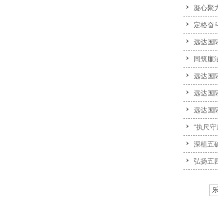
凝心聚
定格奋斗
远达国
同筑廉
远达国
远达国
远达国
“执尺
深植五
弘扬五
乐