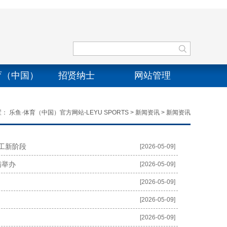
育（中国）
招贤纳士
网站管理
方网站
置：
乐鱼·体育（中国）官方网站-LEYU SPORTS
>
新闻资讯
>
新闻资讯
工新阶段
[2026-05-09]
满举办
[2026-05-09]
[2026-05-09]
[2026-05-09]
[2026-05-09]